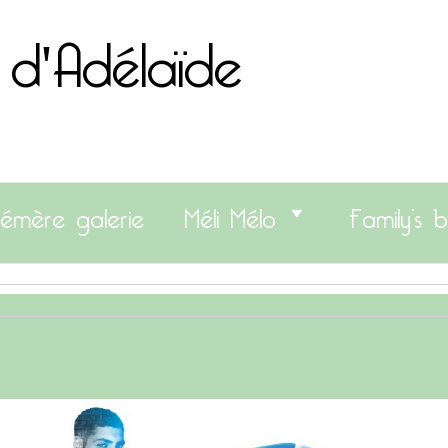
 d'Adélaïde
émère galerie
Méli Mélo
Family’s b