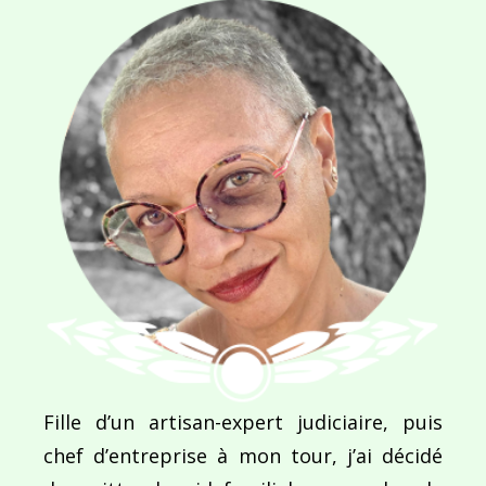
« La source » de Rodolphe Lauga, source d’espoir
l’article
Fille d’un artisan-expert judiciaire, puis
chef d’entreprise à mon tour, j’ai décidé