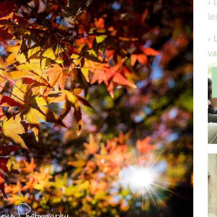
le
va