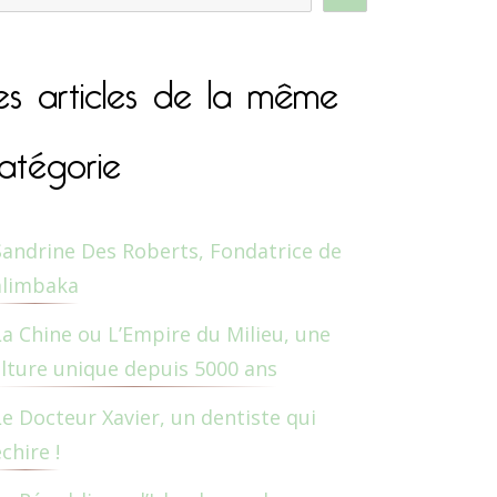
es articles de la même
atégorie
Sandrine Des Roberts, Fondatrice de
alimbaka
La Chine ou L’Empire du Milieu, une
lture unique depuis 5000 ans
Le Docteur Xavier, un dentiste qui
chire !