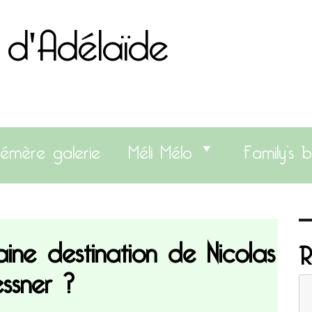
 d'Adélaïde
émère galerie
Méli Mélo
Family’s b
ine destination de Nicolas
R
ssner ?