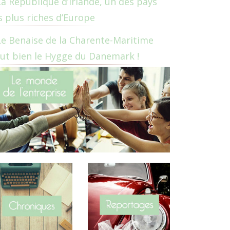
La République d’Irlande, un des pays
s plus riches d’Europe
Le Benaise de la Charente-Maritime
ut bien le Hygge du Danemark !