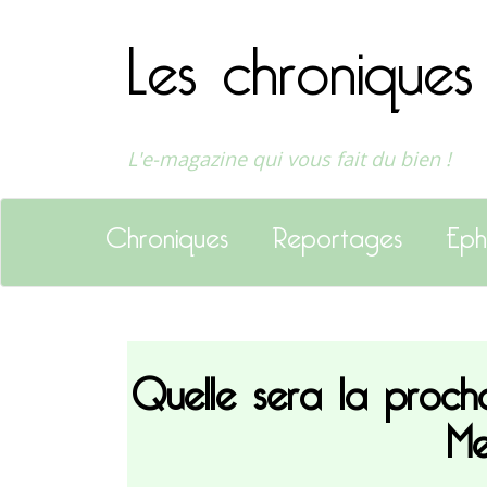
Les chroniques
L'e-magazine qui vous fait du bien !
Chroniques
Reportages
Eph
Quelle sera la procha
Me