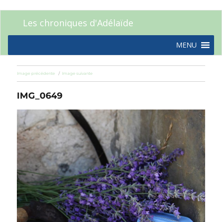
Les chroniques d'Adélaïde
MENU
Image précédente
Image suivante
IMG_0649