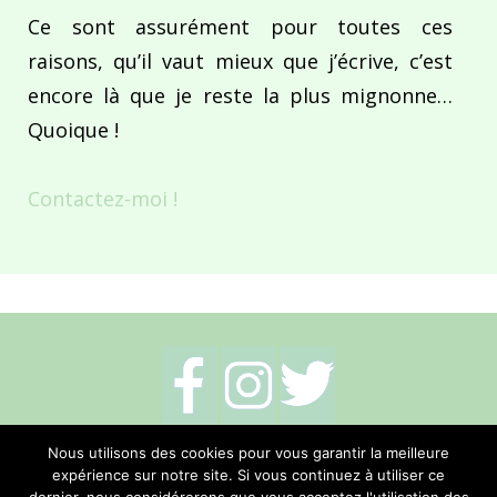
Ce sont assurément pour toutes ces
raisons, qu’il vaut mieux que j’écrive, c’est
encore là que je reste la plus mignonne…
Quoique !
Contactez-moi !
Mentions légales
-
Politique de cookies
-
Nous utilisons des cookies pour vous garantir la meilleure
expérience sur notre site. Si vous continuez à utiliser ce
Me contacter