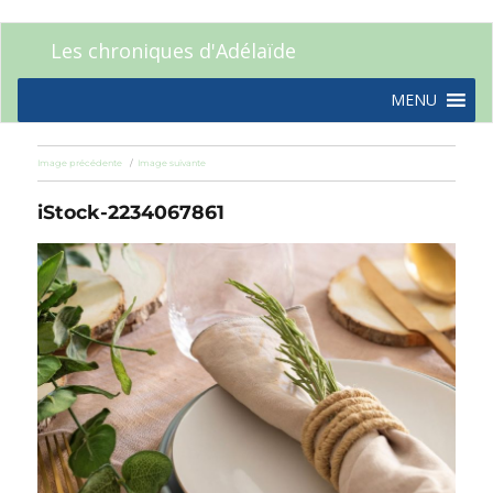
Les chroniques d'Adélaïde
MENU
Image précédente
Image suivante
iStock-2234067861