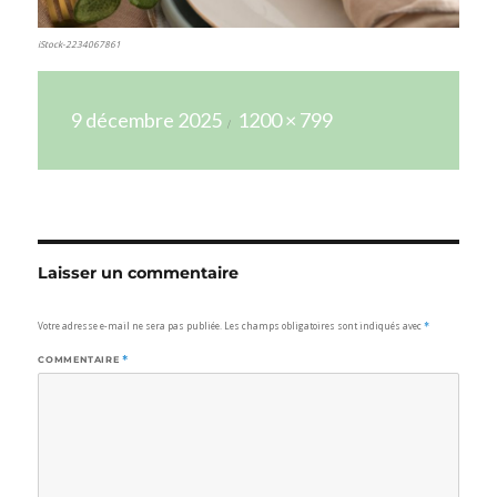
iStock-2234067861
Publié
Taille
9 décembre 2025
1200 × 799
le
réelle
Laisser un commentaire
Votre adresse e-mail ne sera pas publiée.
Les champs obligatoires sont indiqués avec
*
COMMENTAIRE
*