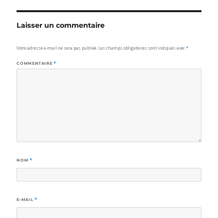
Laisser un commentaire
Votre adresse e-mail ne sera pas publiée.
Les champs obligatoires sont indiqués avec
*
COMMENTAIRE
*
NOM
*
E-MAIL
*