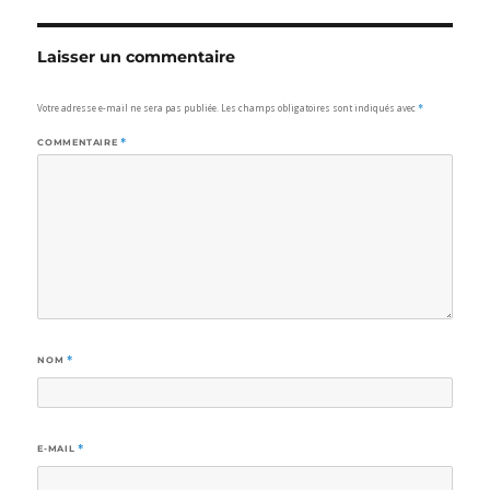
Laisser un commentaire
Votre adresse e-mail ne sera pas publiée.
Les champs obligatoires sont indiqués avec
*
COMMENTAIRE
*
NOM
*
E-MAIL
*