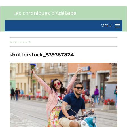
Les chroniques d'Adélaïde
MENU
Image précédente
shutterstock_539387824