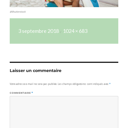
@Shutterstock
Publié
Taille
3 septembre 2018
1024 × 683
le
réelle
Laisser un commentaire
Votre adresse e-mail ne sera pas publiée.
Les champs obligatoires sont indiqués avec
*
COMMENTAIRE
*