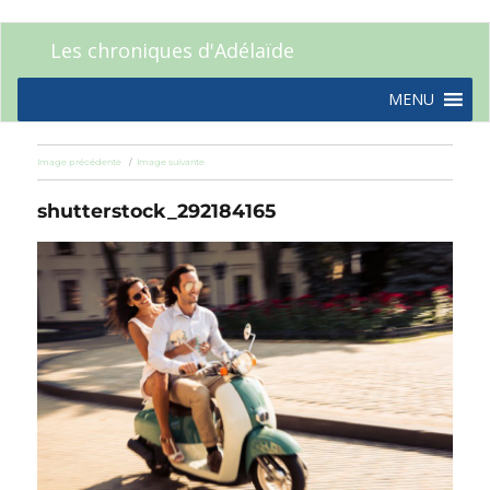
Les chroniques d'Adélaïde
MENU
Image précédente
Image suivante
shutterstock_292184165