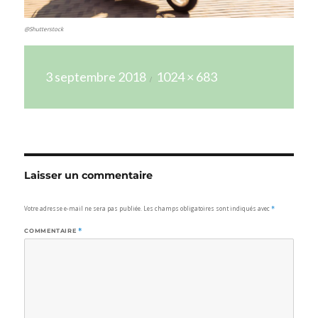
@Shutterstock
Publié
Taille
3 septembre 2018
1024 × 683
le
réelle
Laisser un commentaire
Votre adresse e-mail ne sera pas publiée.
Les champs obligatoires sont indiqués avec
*
COMMENTAIRE
*