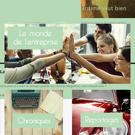
Le Benaise de la Charente-Maritime vaut bien
le Hygge du Danemark !
Roland Gauthier et Jean-Pierre Raffarin
Laisser un commentaire
Votre adresse e-mail ne sera pas publiée.
Les champs obligatoires sont indiqués avec
*
COMMENTAIRE
*