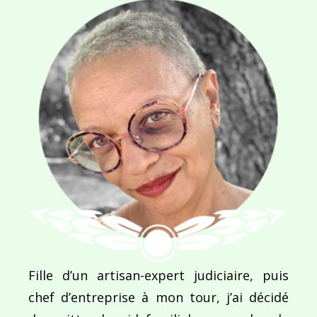
Ce site utilise Akismet pour réduire les indésirab
commentaires sont traitées
.
Navigation
de
PUBLIÉ DANS
Roland Gauthier, spécialiste de la formation con
l’article
Fille d’un artisan-expert judiciaire, puis
chef d’entreprise à mon tour, j’ai décidé