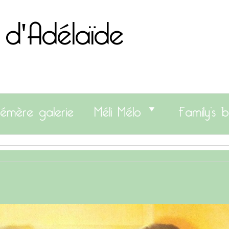
 d'Adélaïde
émère galerie
Méli Mélo
Family’s b