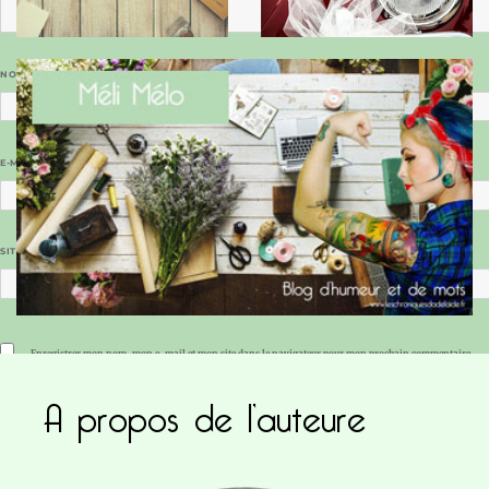
NOM
*
E-MAIL
*
SITE WEB
Enregistrer mon nom, mon e-mail et mon site dans le navigateur pour mon prochain commentaire.
A propos de l’auteure