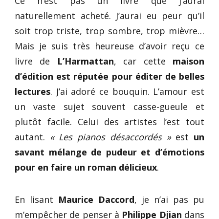
Ce n’est pas un livre que j’aurai
naturellement acheté. J’aurai eu peur qu’il
soit trop triste, trop sombre, trop mièvre…
Mais je suis très heureuse d’avoir reçu ce
livre de
L’Harmattan
, car cette
maison
d’édition est réputée pour éditer
de belles
lectures
. J’ai adoré ce bouquin. L’amour est
un vaste sujet souvent casse-gueule et
plutôt facile. Celui des artistes l’est tout
autant.
« Les pianos désaccordés »
est
un
savant mélange de pudeur et d’émotions
pour en faire un roman délicieux
.
En lisant
Maurice Daccord
, je n’ai pas pu
m’empêcher de penser à
Philippe Djian
dans