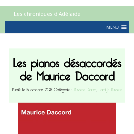
Les chroniques d'Adélaïde
MENU
Les pianos désaccordés
de Maurice Daccord
Publié le 16 octobre 2018
Catégorie :
Business Diaries
,
Family’s Business