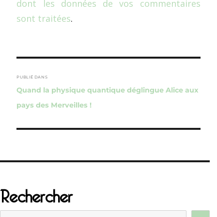
dont les données de vos commentaires
sont traitées
.
Navigation
de
PUBLIÉ DANS
Quand la physique quantique déglingue Alice aux
l’article
pays des Merveilles !
Rechercher