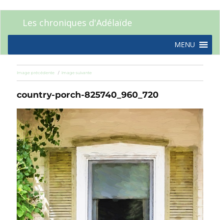
Les chroniques d'Adélaïde
MENU
Image précédente
Image suivante
country-porch-825740_960_720