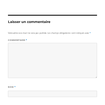
Laisser un commentaire
Votre adresse e-mail ne sera pas publiée.
Les champs obligatoires sont indiqués avec
*
COMMENTAIRE
*
NOM
*