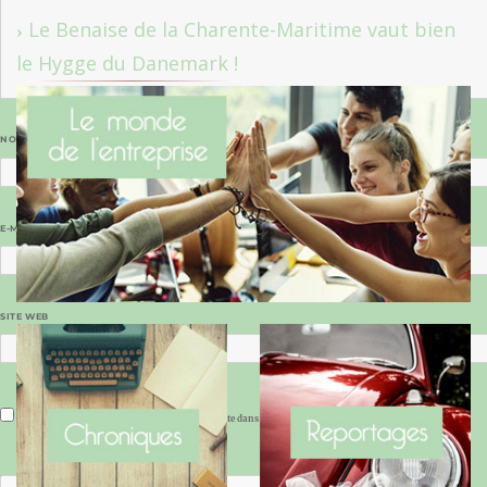
Le Benaise de la Charente-Maritime vaut bien
le Hygge du Danemark !
NOM
*
E-MAIL
*
SITE WEB
Enregistrer mon nom, mon e-mail et mon site dans le navigateur pour mon prochain commentaire.