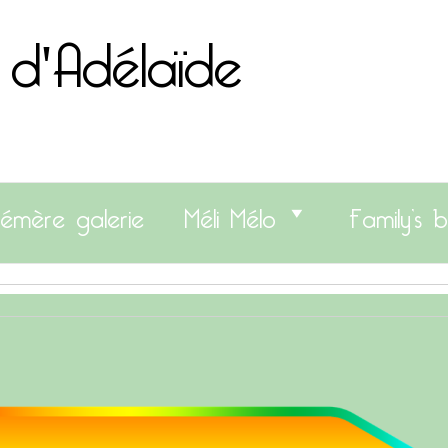
 d'Adélaïde
émère galerie
Méli Mélo
Family’s b