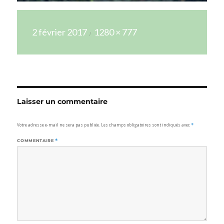
Publié
Taille
2 février 2017
1280 × 777
le
réelle
Laisser un commentaire
Votre adresse e-mail ne sera pas publiée.
Les champs obligatoires sont indiqués avec
*
COMMENTAIRE
*