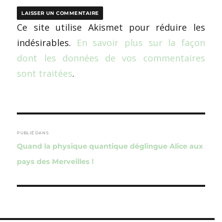
Ce site utilise Akismet pour réduire les
indésirables.
En savoir plus sur la façon
dont les données de vos commentaires
sont traitées
.
Navigation
de
PUBLIÉ DANS
Quand la physique quantique déglingue Alice aux
l’article
pays des Merveilles !