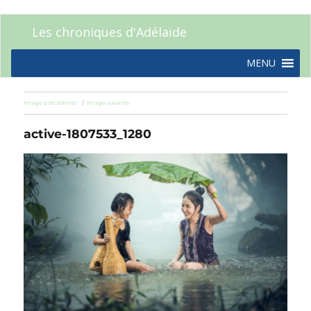
Les chroniques d'Adélaïde
MENU
Image précédente
Image suivante
active-1807533_1280