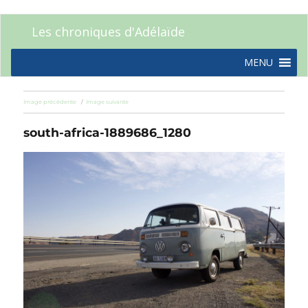
Les chroniques d'Adélaïde
MENU
Image précédente
Image suivante
south-africa-1889686_1280