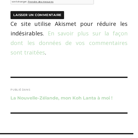
Ce site utilise Akismet pour réduire les
indésirables.
En savoir plus sur la façon
dont les données de vos commentaires
sont traitées
.
Navigation
de
PUBLIÉ DANS
La Nouvelle-Zélande, mon Koh Lanta à moi !
l’article