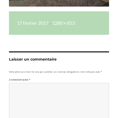
Publié
Taille
17 février 2017
1280 × 853
le
réelle
Laisser un commentaire
Votre adresse e-mail ne sera pas publiée.
Les champs obligatoires sont indiqués avec
*
COMMENTAIRE
*