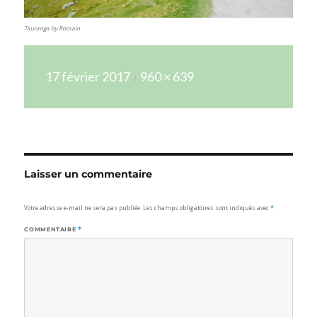
Tauranga by Romain
Publié
Taille
17 février 2017
960 × 639
le
réelle
Laisser un commentaire
Votre adresse e-mail ne sera pas publiée.
Les champs obligatoires sont indiqués avec
*
COMMENTAIRE
*