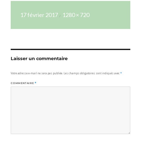
Publié
Taille
17 février 2017
1280 × 720
le
réelle
Laisser un commentaire
Votre adresse e-mail ne sera pas publiée.
Les champs obligatoires sont indiqués avec
*
COMMENTAIRE
*