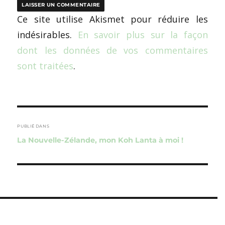
Ce site utilise Akismet pour réduire les
indésirables.
En savoir plus sur la façon
dont les données de vos commentaires
sont traitées
.
Navigation
de
PUBLIÉ DANS
La Nouvelle-Zélande, mon Koh Lanta à moi !
l’article