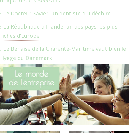
unique depuis 5000 ans
Le Docteur Xavier, un dentiste qui déchire !
La République d’Irlande, un des pays les plus
riches d’Europe
Le Benaise de la Charente-Maritime vaut bien le
Hygge du Danemark !