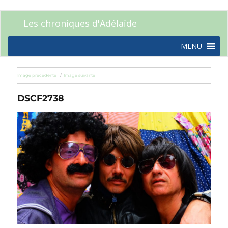
Les chroniques d'Adélaïde
MENU
Image précédente
Image suivante
DSCF2738