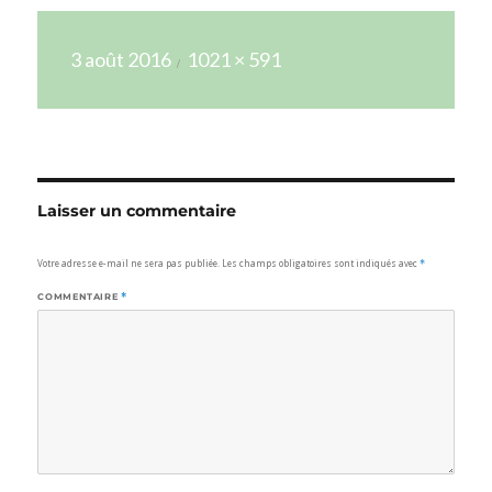
Publié
Taille
3 août 2016
1021 × 591
le
réelle
Laisser un commentaire
Votre adresse e-mail ne sera pas publiée.
Les champs obligatoires sont indiqués avec
*
COMMENTAIRE
*