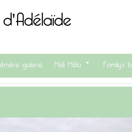
 d'Adélaïde
émère galerie
Méli Mélo
Family’s b