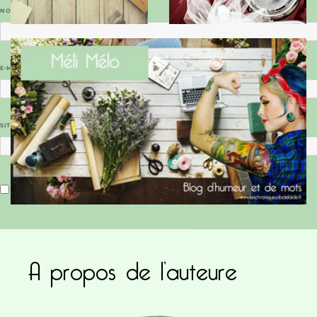
NOM
*
E-MAIL
*
SITE WEB
Enregistrer mon nom, mon e-mail et mon site dans le navigateur pour mon prochain commentaire.
A propos de l’auteure