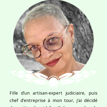
Ce site utilise Akismet pour réduire les indésirab
commentaires sont traitées
.
Navigation
de
PUBLIÉ DANS
Mireille Palluet, la peintre du rouge
l’article
Fille d’un artisan-expert judiciaire, puis
chef d’entreprise à mon tour, j’ai décidé