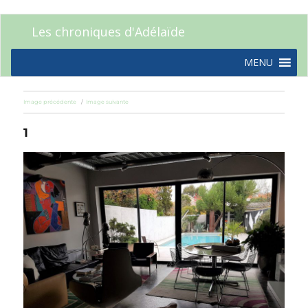
Les chroniques d'Adélaïde
MENU
Image précédente
Image suivante
1