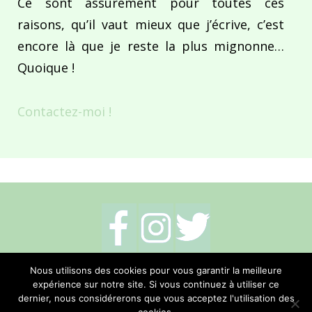
Ce sont assurément pour toutes ces
raisons, qu’il vaut mieux que j’écrive, c’est
encore là que je reste la plus mignonne…
Quoique !
Contactez-moi !
Mentions légales
-
Politique de cookies
-
Nous utilisons des cookies pour vous garantir la meilleure
expérience sur notre site. Si vous continuez à utiliser ce
Me contacter
dernier, nous considérerons que vous acceptez l'utilisation des