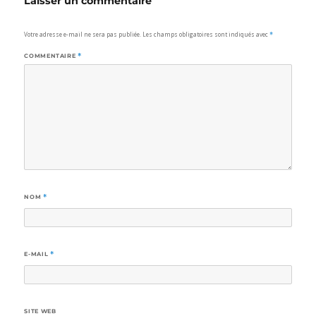
Laisser un commentaire
Votre adresse e-mail ne sera pas publiée.
Les champs obligatoires sont indiqués avec
*
COMMENTAIRE
*
NOM
*
E-MAIL
*
SITE WEB