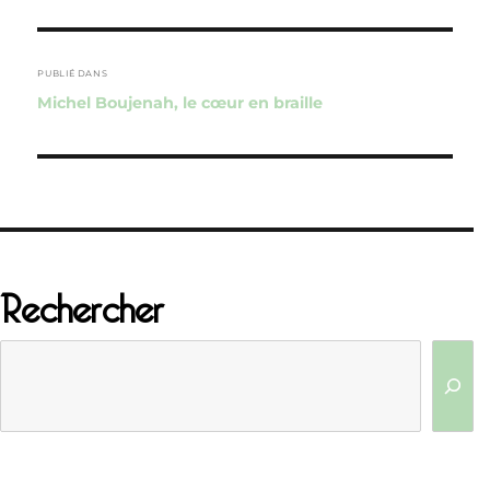
Navigation
de
PUBLIÉ DANS
Michel Boujenah, le cœur en braille
l’article
Rechercher