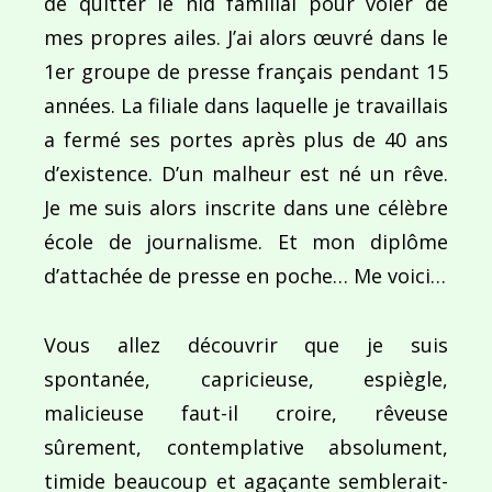
de quitter le nid familial pour voler de
l’article
mes propres ailes. J’ai alors œuvré dans le
1er groupe de presse français pendant 15
années. La filiale dans laquelle je travaillais
a fermé ses portes après plus de 40 ans
d’existence. D’un malheur est né un rêve.
Je me suis alors inscrite dans une célèbre
école de journalisme. Et mon diplôme
d’attachée de presse en poche… Me voici…
Vous allez découvrir que je suis
spontanée, capricieuse, espiègle,
malicieuse faut-il croire, rêveuse
sûrement, contemplative absolument,
timide beaucoup et agaçante semblerait-