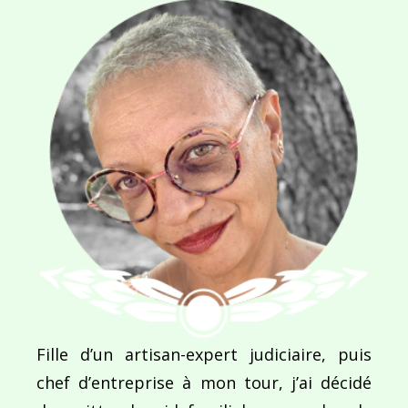
Enregistrer mon nom, mon e-mail et mon site dans le navigateur pour mon prochain commentaire.
Ce site utilise Akismet pour réduire les indésirab
commentaires sont traitées
.
Fille d’un artisan-expert judiciaire, puis
Navigation
chef d’entreprise à mon tour, j’ai décidé
de
PUBLIÉ DANS
Michel Boujenah, le cœur en braille