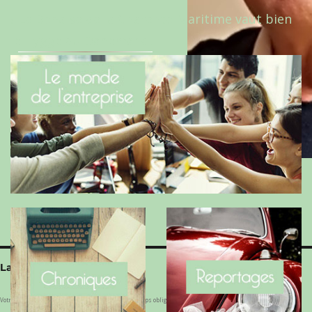
Le Benaise de la Charente-Maritime vaut bien
le Hygge du Danemark !
Laisser un commentaire
Votre adresse e-mail ne sera pas publiée.
Les champs obligatoires sont indiqués avec
*