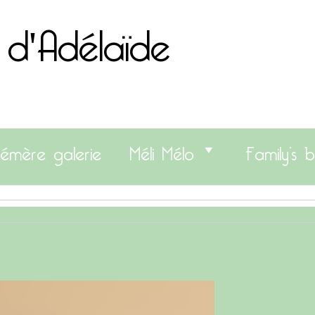
 d'Adélaïde
émère galerie
Méli Mélo
Family’s b