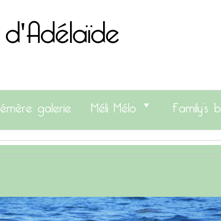
 d'Adélaïde
émère galerie
Méli Mélo
Family’s b