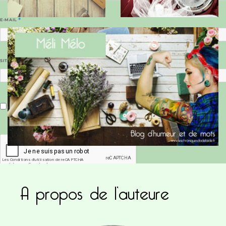
E-MAIL
*
SITE WEB
Enregistrer mon nom, mon e-mail et mon site dans le navigateur pour mon prochain commentaire.
A propos de l’auteure
Ce site utilise Akismet pour réduire les indésirab
commentaires sont traitées
.