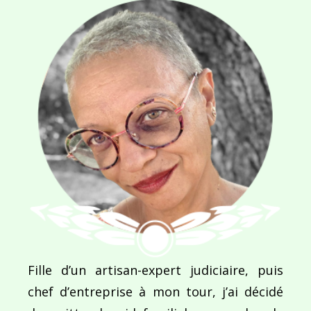
Navigation
de
PUBLIÉ DANS
Travailler en Nouvelle-Zélande pendant mon voy
l’article
Fille d’un artisan-expert judiciaire, puis
chef d’entreprise à mon tour, j’ai décidé