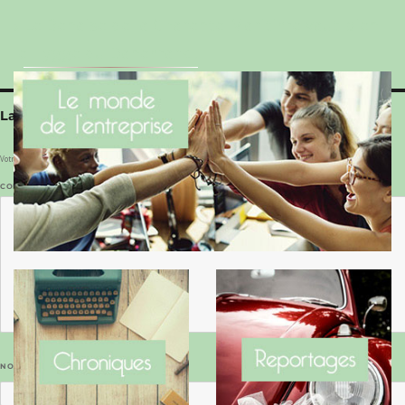
Le Benaise de la Charente-Maritime vaut bien
le Hygge du Danemark !
Laisser un commentaire
Votre adresse e-mail ne sera pas publiée.
Les champs obligatoires sont indiqués avec
*
COMMENTAIRE
*
NOM
*