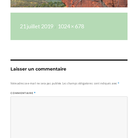
Publié
Taille
21 juillet 2019
1024 × 678
le
réelle
Laisser un commentaire
Votre adresse e-mail ne sera pas publiée.
Les champs obligatoires sont indiqués avec
*
COMMENTAIRE
*