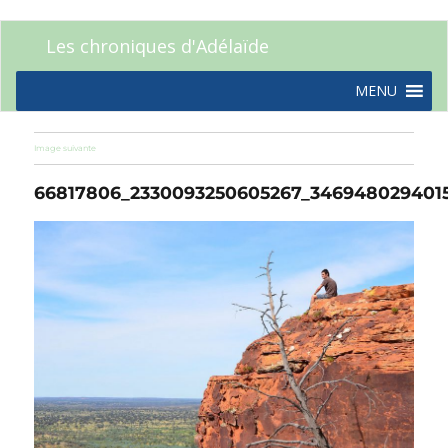
Les chroniques d'Adélaïde
MENU
Image suivante
66817806_2330093250605267_346948029401