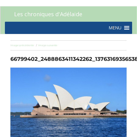
Les chroniques d'Adélaïde
MENU
Image précédente
Image suivante
66799402_2488863411342262_1376316935653