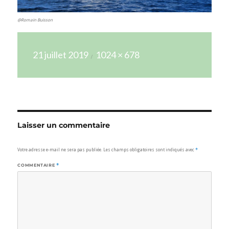
@Romain Buisson
Publié
Taille
21 juillet 2019
1024 × 678
le
réelle
Laisser un commentaire
Votre adresse e-mail ne sera pas publiée.
Les champs obligatoires sont indiqués avec
*
COMMENTAIRE
*