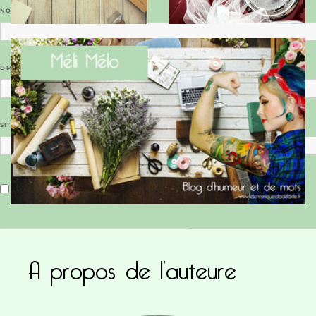
NOM
*
E-MAIL
*
SITE WEB
Enregistrer mon nom, mon e-mail et mon site dans le navigateur pour mon prochain commentaire.
A propos de l’auteure