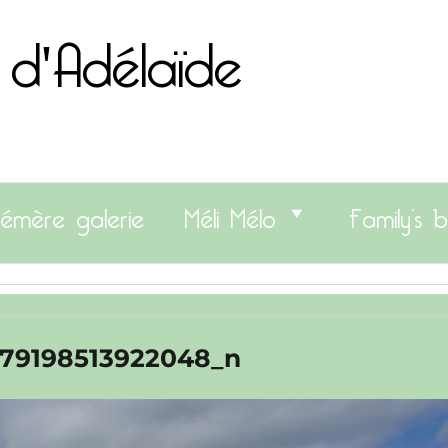
 d'Adélaïde
émère galerie
Méli Mélo
Family’s b
279198513922048_n