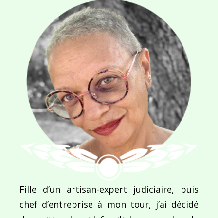
Ce site utilise Akismet pour réduire les indésirab
commentaires sont traitées
.
Navigation
de
PUBLIÉ DANS
Travailler en Australie !
l’article
Fille d’un artisan-expert judiciaire, puis
chef d’entreprise à mon tour, j’ai décidé