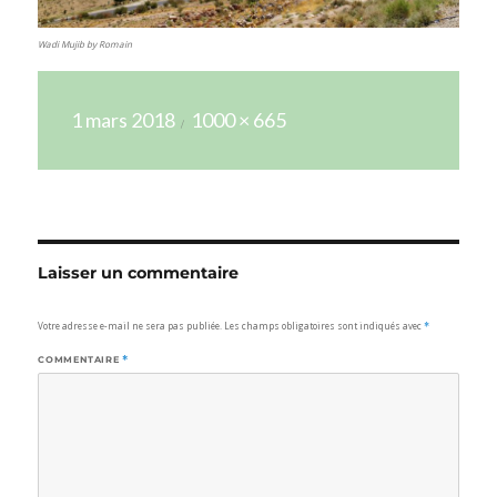
Wadi Mujib by Romain
Publié
Taille
1 mars 2018
1000 × 665
le
réelle
Laisser un commentaire
Votre adresse e-mail ne sera pas publiée.
Les champs obligatoires sont indiqués avec
*
COMMENTAIRE
*