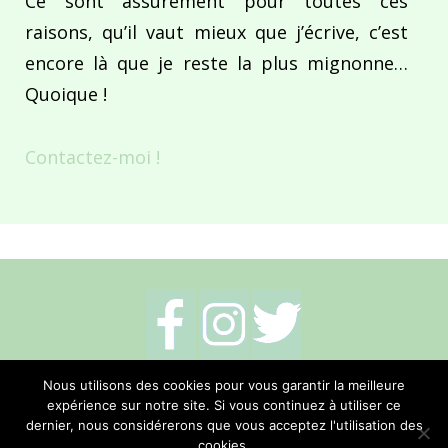
Ce sont assurément pour toutes ces
raisons, qu’il vaut mieux que j’écrive, c’est
encore là que je reste la plus mignonne…
Quoique !
Contactez-moi !
Mentions légales
-
Politique de cookies
-
Nous utilisons des cookies pour vous garantir la meilleure
expérience sur notre site. Si vous continuez à utiliser ce
Me contacter
dernier, nous considérerons que vous acceptez l'utilisation des
cookies.