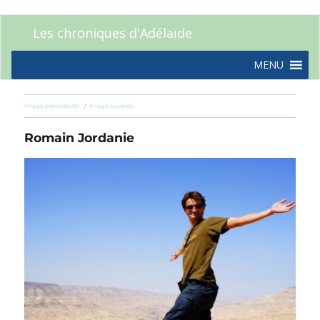
Les chroniques d'Adélaïde
MENU
Image précédente
Image suivante
Romain Jordanie