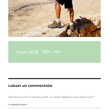
Publié
Taille
1 mars 2018
799 × 799
le
réelle
Laisser un commentaire
Votre adresse e-mail ne sera pas publiée.
Les champs obligatoires sont indiqués avec
*
COMMENTAIRE
*