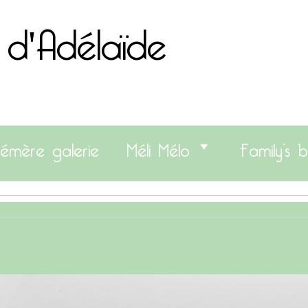
 d'Adélaïde
émère galerie
Méli Mélo
Family’s b