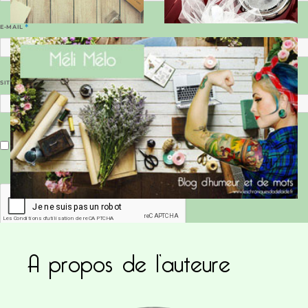
E-MAIL
*
SITE WEB
Enregistrer mon nom, mon e-mail et mon site dans le navigateur pour mon prochain commentaire.
A propos de l’auteure
Ce site utilise Akismet pour réduire les indésirab
commentaires sont traitées
.