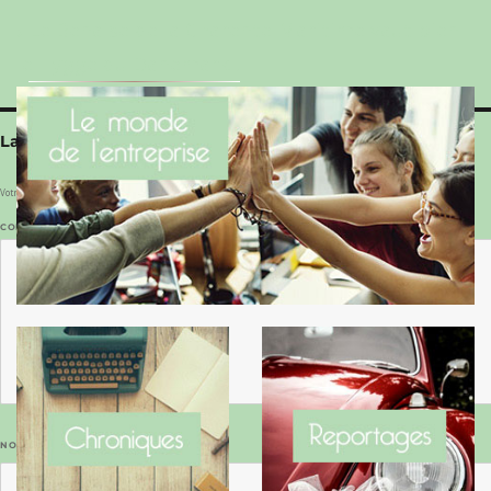
Le Benaise de la Charente-Maritime vaut bien
le Hygge du Danemark !
Laisser un commentaire
Votre adresse e-mail ne sera pas publiée.
Les champs obligatoires sont indiqués avec
*
COMMENTAIRE
*
NOM
*