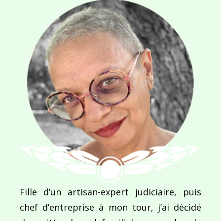
Navigation
de
PUBLIÉ DANS
La Syrie : Si loin et si près à la fois !
l’article
Fille d’un artisan-expert judiciaire, puis
chef d’entreprise à mon tour, j’ai décidé