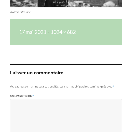
@NicolasMessner
Publié
Taille
17 mai 2021
1024 × 682
le
réelle
Laisser un commentaire
Votre adresse e-mail ne sera pas publiée.
Les champs obligatoires sont indiqués avec
*
COMMENTAIRE
*