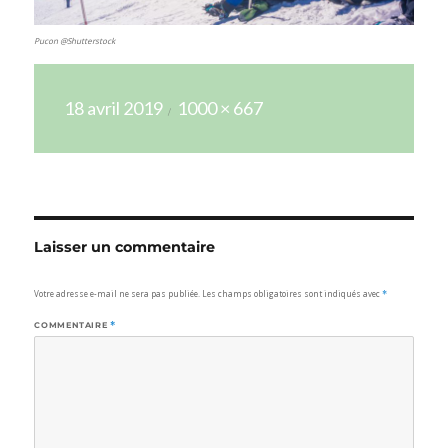
Pucon @Shutterstock
Publié
Taille
18 avril 2019
1000 × 667
le
réelle
Laisser un commentaire
Votre adresse e-mail ne sera pas publiée.
Les champs obligatoires sont indiqués avec
*
COMMENTAIRE
*