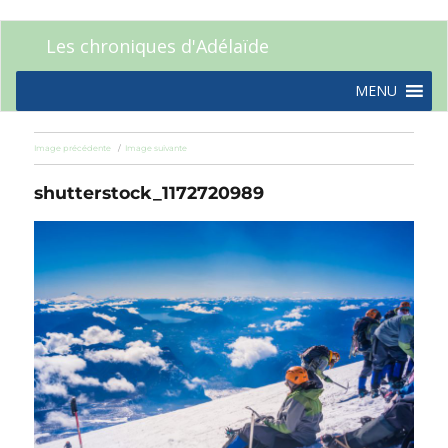
Les chroniques d'Adélaïde
MENU
Image précédente
Image suivante
shutterstock_1172720989