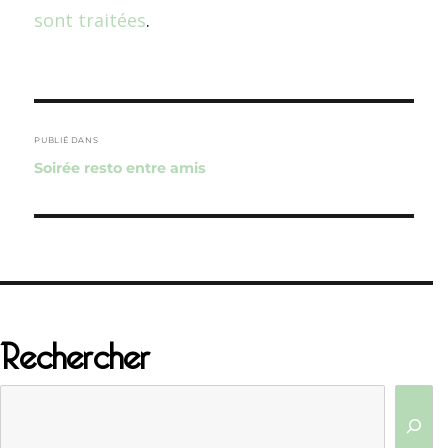
sont traitées
.
Navigation
de
PUBLIÉ DANS
Soirée resto entre amis
l’article
Rechercher