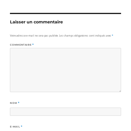
Laisser un commentaire
Votre adresse e-mail ne sera pas publiée.
Les champs obligatoires sont indiqués avec
*
COMMENTAIRE
*
NOM
*
E-MAIL
*