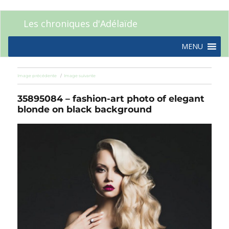
Les chroniques d'Adélaïde
MENU
Image précédente
Image suivante
35895084 – fashion-art photo of elegant
blonde on black background