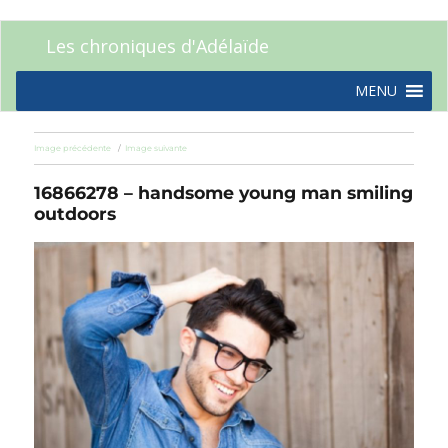
Les chroniques d'Adélaïde
MENU
Image précédente
Image suivante
16866278 – handsome young man smiling
outdoors