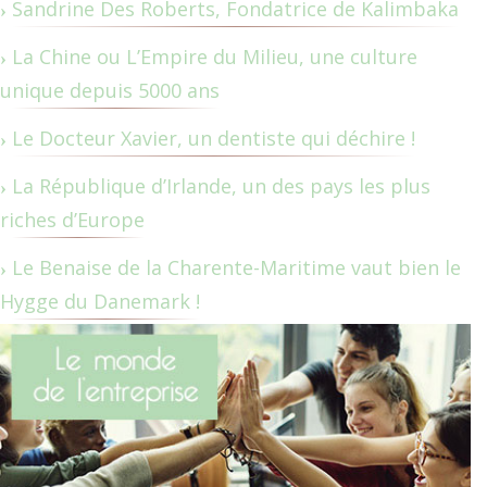
Sandrine Des Roberts, Fondatrice de Kalimbaka
La Chine ou L’Empire du Milieu, une culture
unique depuis 5000 ans
Le Docteur Xavier, un dentiste qui déchire !
La République d’Irlande, un des pays les plus
riches d’Europe
Le Benaise de la Charente-Maritime vaut bien le
Hygge du Danemark !