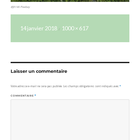
@jh146 Pixabay
Publié
Taille
14 janvier 2018
1000 × 617
le
réelle
Laisser un commentaire
Votre adresse e-mail ne sera pas publiée.
Les champs obligatoires sont indiqués avec
*
COMMENTAIRE
*