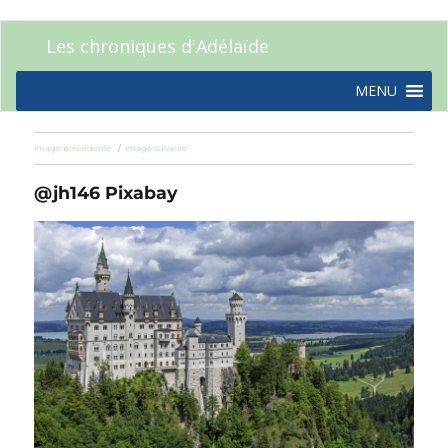
Les chroniques d'Adélaïde
MENU
Image précédente
Image suivante
@jh146 Pixabay