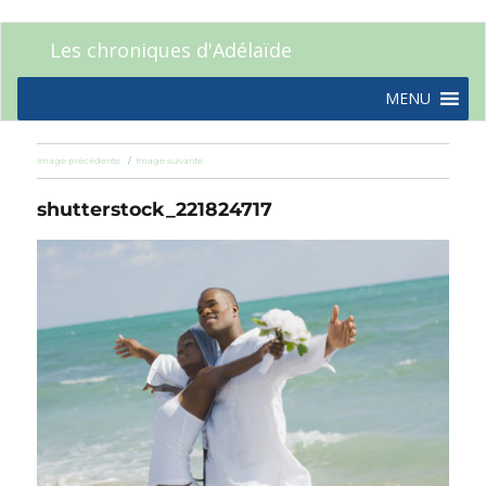
Les chroniques d'Adélaïde
MENU
Image précédente
Image suivante
shutterstock_221824717