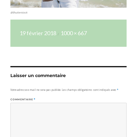
@Shutterstock
Publié
Taille
19 février 2018
1000 × 667
le
réelle
Laisser un commentaire
Votre adresse e-mail ne sera pas publiée.
Les champs obligatoires sont indiqués avec
*
COMMENTAIRE
*