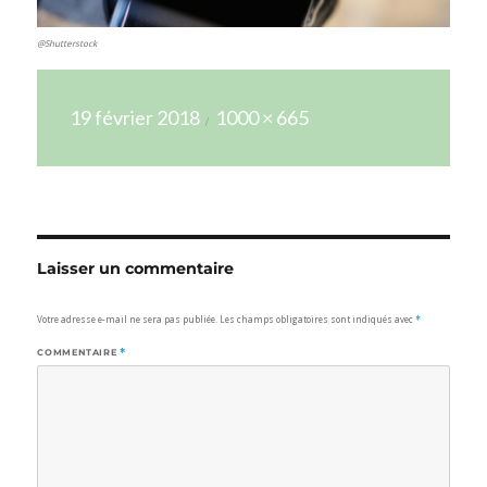
@Shutterstock
Publié
Taille
19 février 2018
1000 × 665
le
réelle
Laisser un commentaire
Votre adresse e-mail ne sera pas publiée.
Les champs obligatoires sont indiqués avec
*
COMMENTAIRE
*