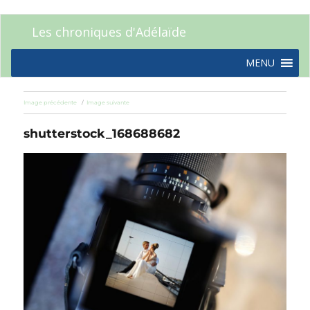
Les chroniques d'Adélaïde
MENU
Image précédente
Image suivante
shutterstock_168688682