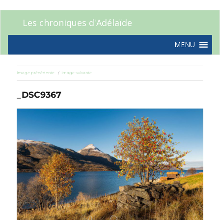
Les chroniques d'Adélaïde
MENU
Image précédente
Image suivante
_DSC9367