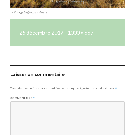
La Norvège by @Nicolas Messner
Publié
Taille
25 décembre 2017
1000 × 667
le
réelle
Laisser un commentaire
Votre adresse e-mail ne sera pas publiée.
Les champs obligatoires sont indiqués avec
*
COMMENTAIRE
*