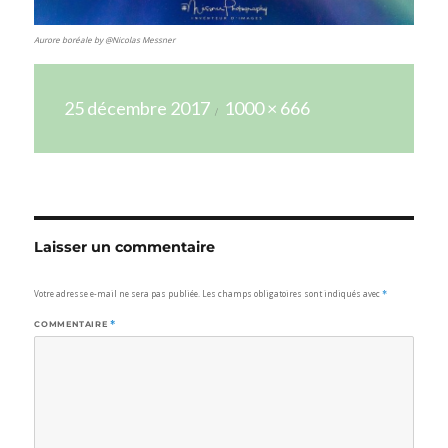
Aurore boréale by @Nicolas Messner
Publié
Taille
25 décembre 2017
1000 × 666
le
réelle
Laisser un commentaire
Votre adresse e-mail ne sera pas publiée.
Les champs obligatoires sont indiqués avec
*
COMMENTAIRE
*