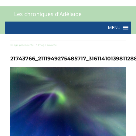
Les chroniques d'Adélaïde
MENU
Image précédente
Image suivante
21743766_2111949275485717_3161141013981128