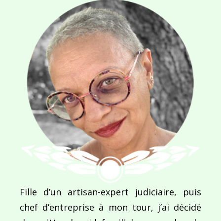
Navigation
de
PUBLIÉ DANS
Norvège : une beauté violente
l’article
Fille d’un artisan-expert judiciaire, puis
chef d’entreprise à mon tour, j’ai décidé