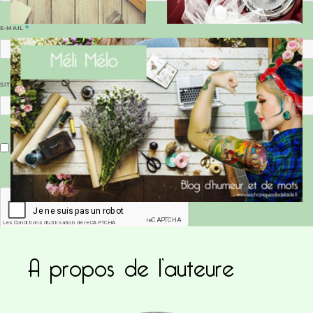
E-MAIL
*
SITE WEB
Enregistrer mon nom, mon e-mail et mon site dans le navigateur pour mon prochain commentaire.
A propos de l’auteure
Ce site utilise Akismet pour réduire les indésirab
commentaires sont traitées
.