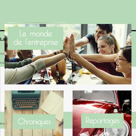
Le Benaise de la Charente-Maritime vaut bien
le Hygge du Danemark !
Laisser un commentaire
Votre adresse e-mail ne sera pas publiée.
Les champs obligatoires sont indiqués avec
*
COMMENTAIRE
*
NOM
*