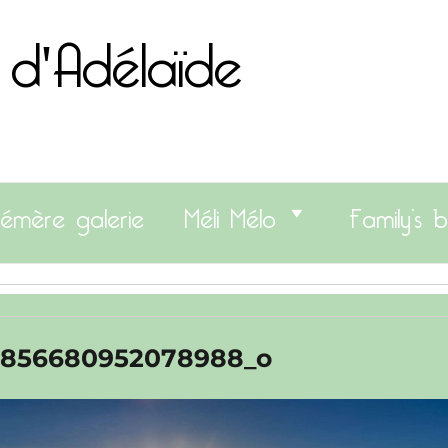
 d'Adélaïde
émère galerie
Méli Mélo
Family’s b
9856680952078988_o