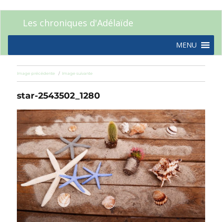
Les chroniques d'Adélaïde
MENU
Image précédente
Image suivante
star-2543502_1280