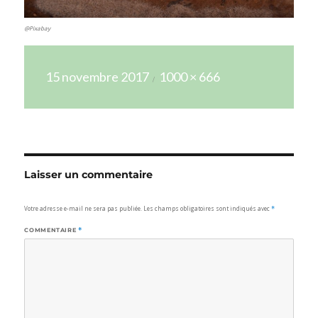
@Pixabay
Publié
Taille
15 novembre 2017
1000 × 666
le
réelle
Laisser un commentaire
Votre adresse e-mail ne sera pas publiée.
Les champs obligatoires sont indiqués avec
*
COMMENTAIRE
*