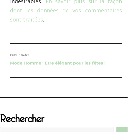
indésirables.
En savoir plus sur la façon
dont les données de vos commentaires
sont traitées
.
Navigation
de
PUBLIÉ DANS
Mode Homme : Etre élégant pour les fêtes !
l’article
Rechercher