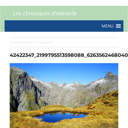
Les chroniques d'Adélaïde
MENU
Image précédente
Image suivante
42422347_2199795513598088_6263562468040