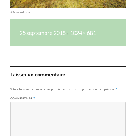
@Romain Buisson
Publié
Taille
25 septembre 2018
1024 × 681
le
réelle
Laisser un commentaire
Votre adresse e-mail ne sera pas publiée.
Les champs obligatoires sont indiqués avec
*
COMMENTAIRE
*