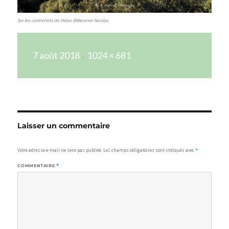
Sur les contreforts de l’Atlas @Messner Nicolas
Publié
Taille
7 août 2018
1024 × 681
le
réelle
Laisser un commentaire
Votre adresse e-mail ne sera pas publiée.
Les champs obligatoires sont indiqués avec
*
COMMENTAIRE
*