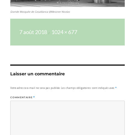
Grande Mosquée de Casablanca @Messner Nicolas
Publié
Taille
7 août 2018
1024 × 677
le
réelle
Laisser un commentaire
Votre adresse e-mail ne sera pas publiée.
Les champs obligatoires sont indiqués avec
*
COMMENTAIRE
*