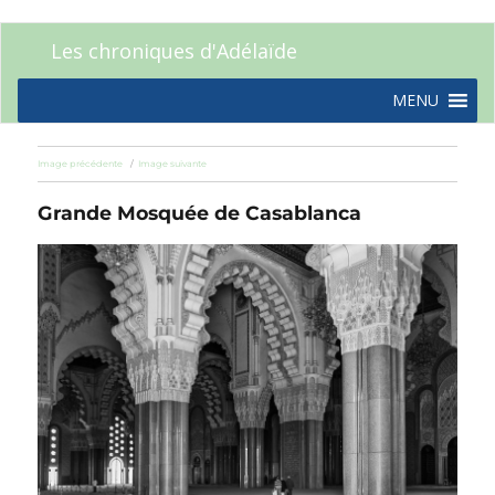
Les chroniques d'Adélaïde
MENU
Image précédente
Image suivante
Grande Mosquée de Casablanca