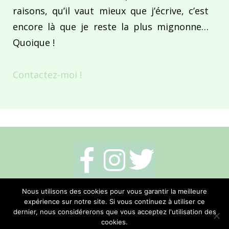
raisons, qu’il vaut mieux que j’écrive, c’est
encore là que je reste la plus mignonne…
Quoique !
Contactez-moi !
Mentions légales
-
Politique de cookies
-
Nous utilisons des cookies pour vous garantir la meilleure
expérience sur notre site. Si vous continuez à utiliser ce
Me contacter
dernier, nous considérerons que vous acceptez l'utilisation des
cookies.