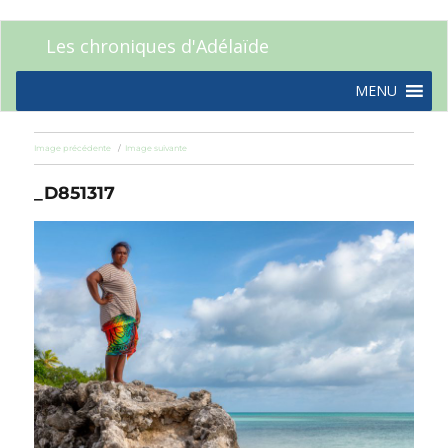
Les chroniques d'Adélaïde
MENU
Image précédente
Image suivante
_D851317