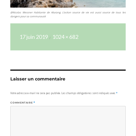
@Nicolas Messner Habitante de Abaiang. L’océan source de vie est aussi source de tous les
dangers pour sa communauté
Publié
Taille
17 juin 2019
1024 × 682
le
réelle
Laisser un commentaire
Votre adresse e-mail ne sera pas publiée.
Les champs obligatoires sont indiqués avec
*
COMMENTAIRE
*