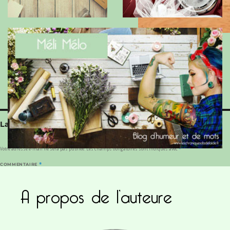
Retour en 4×4 by Romain
Laisser un commentaire
Votre adresse e-mail ne sera pas publiée.
Les champs obligatoires sont indiqués avec
*
COMMENTAIRE
*
A propos de l’auteure