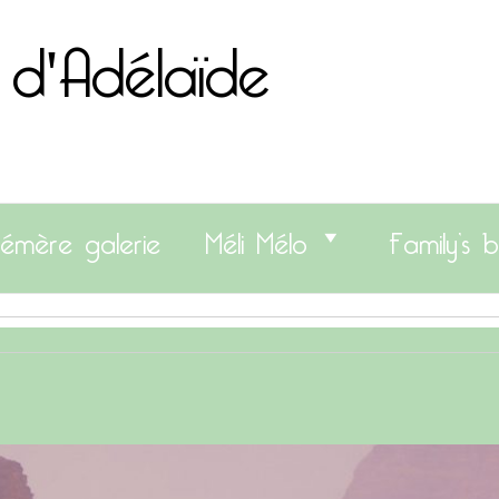
 d'Adélaïde
émère galerie
Méli Mélo
Family’s b