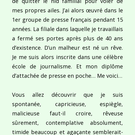
de quitter le nid familial pour voler de
mes propres ailes. J’ai alors œuvré dans le
Ce site utilise Akismet pour réduire les indésirab
1er groupe de presse français pendant 15
commentaires sont traitées
.
années. La filiale dans laquelle je travaillais
a fermé ses portes après plus de 40 ans
d’existence. D’un malheur est né un rêve.
Je me suis alors inscrite dans une célèbre
école de journalisme. Et mon diplôme
Navigation
d’attachée de presse en poche… Me voici…
de
PUBLIÉ DANS
Jordanie : Pays des mille et une nuits
Vous allez découvrir que je suis
l’article
spontanée, capricieuse, espiègle,
malicieuse faut-il croire, rêveuse
sûrement, contemplative absolument,
timide beaucoup et agaçante semblerait-