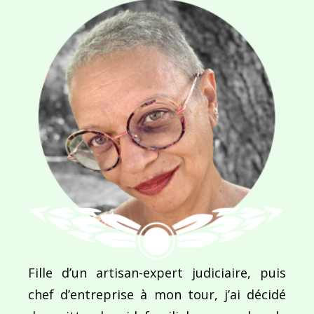
Navigation
de
PUBLIÉ DANS
Jordanie : Pays des mille et une nuits
l’article
Fille d’un artisan-expert judiciaire, puis
chef d’entreprise à mon tour, j’ai décidé