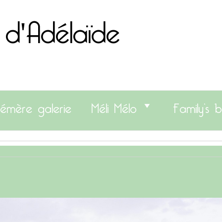
 d'Adélaïde
émère galerie
Méli Mélo
Family’s b