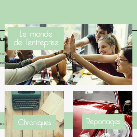
Le Benaise de la Charente-Maritime vaut bien
le Hygge du Danemark !
Laisser un commentaire
Votre adresse e-mail ne sera pas publiée.
Les champs obligatoires sont indiqués avec
*
COMMENTAIRE
*
NOM
*