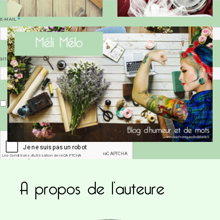
E-MAIL
*
SITE WEB
Enregistrer mon nom, mon e-mail et mon site dans le navigateur pour mon prochain commentaire.
A propos de l’auteure
Ce site utilise Akismet pour réduire les indésirab
commentaires sont traitées
.