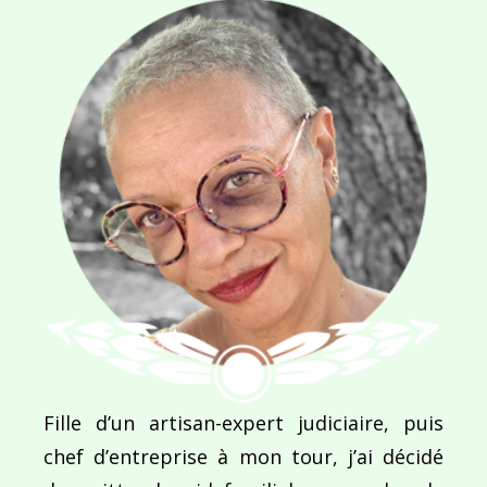
Navigation
de
PUBLIÉ DANS
Jordanie : Pays des mille et une nuits
l’article
Fille d’un artisan-expert judiciaire, puis
chef d’entreprise à mon tour, j’ai décidé