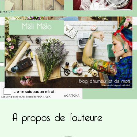
E-MAIL
*
SITE WEB
Enregistrer mon nom, mon e-mail et mon site dans le navigateur pour mon prochain commentaire.
A propos de l’auteure
Ce site utilise Akismet pour réduire les indésirab
commentaires sont traitées
.