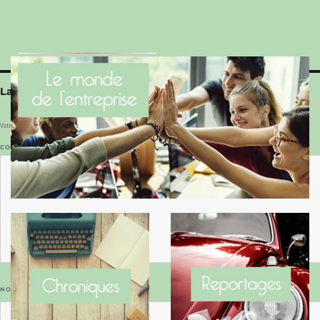
Le Benaise de la Charente-Maritime vaut bien
le Hygge du Danemark !
Laisser un commentaire
Votre adresse e-mail ne sera pas publiée.
Les champs obligatoires sont indiqués avec
*
COMMENTAIRE
*
NOM
*