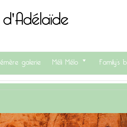
 d'Adélaïde
émère galerie
Méli Mélo
Family’s b