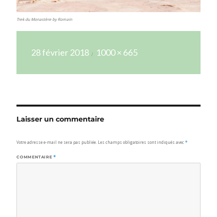
Trek du Monastère by Romain
Publié
Taille
28 février 2018
1000 × 665
le
réelle
Laisser un commentaire
Votre adresse e-mail ne sera pas publiée.
Les champs obligatoires sont indiqués avec
*
COMMENTAIRE
*